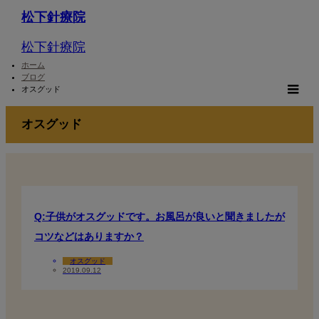
松下針療院
松下針療院
ホーム
ブログ
オスグッド
m
オスグッド
Q:子供がオスグッドです。お風呂が良いと聞きましたが
コツなどはありますか？
オスグッド
2019.09.12